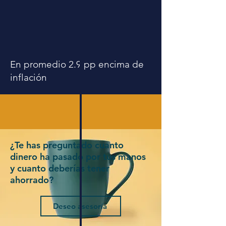
En promedio 2.9 pp encima de
inflación
¿Te has preguntado cuanto
dinero ha pasado por tus manos
y cuanto deberías tener
ahorrado?
Deseo asesoría